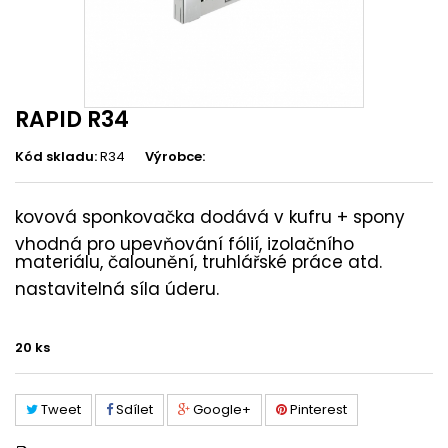
RAPID R34
Kód skladu:
R34
Výrobce:
kovová sponkovačka dodává v kufru + spony
vhodná pro upevňování fólií, izolačního
materiálu, čalounění, truhlářské práce atd.
nastavitelná síla úderu.
20
ks
Tweet
Sdílet
Google+
Pinterest