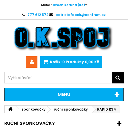
Měna :
Czech koruna (Kč)
777 612 572
petr.stefacek@centrum.cz
Košík:
0
Produkty
0,00 Kč
MENU
sponkovačky
ruční sponkovačky
RAPID R34
RUČNÍ SPONKOVAČKY