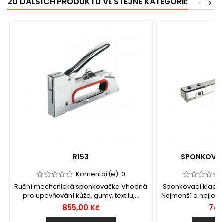
20 DALŠÍCH PRODUKTŮ VE STEJNÉ KATEGORII:
<
>
R153
SPONKOVAC
Komentář(e):
0
Ruční mechanická sponkovačka Vhodná
Sponkovací kladiv
pro upevňování kůže, gumy, textilu,...
Nejmenší a nejlehč
855,00 Kč
747