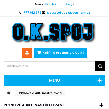
Měna :
Czech koruna (Kč)
777 612 572
petr.stefacek@centrum.cz
Košík:
0
Produkty
0,00 Kč
MENU
Plynové a AKU nastřelování
PLYNOVÉ A AKU NASTŘELOVÁNÍ