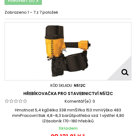
POROVNAT (
0
)
Zobrazeno 1 – 7 z 7 položek
KÓD SKLADU:
N512C
HŘEBÍKOVAČKA PRO STAVEBNICTVÍ N512C
Komentář(e):
0
Hmotnost 5,4 kgDélka 338 mmŠířka 153 mmVýška 483
mmPracovní tlak 4,8–8,3 barůSpotřeba vzd. 1 výstřel 4,80
lZásobník 170–180 hřebíků
Skladem