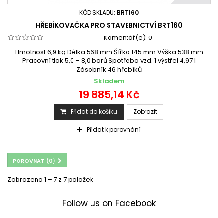
KÓD SKLADU:
BRT160
HŘEBÍKOVAČKA PRO STAVEBNICTVÍ BRT160
Komentář(e):
0
Hmotnost 6,9 kg Délka 568 mm Šířka 145 mm Výška 538 mm
Pracovní tlak 5,0 – 8,0 barů Spotřeba vzd. 1 výstřel 4,97 l
Zásobník 46 hřebíků
Skladem
19 885,14 Kč
Přidat do košíku
Zobrazit
Přidat k porovnání
POROVNAT (
0
)
Zobrazeno 1 – 7 z 7 položek
Follow us on Facebook