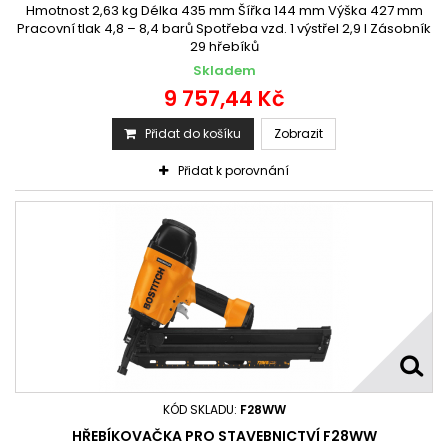
Hmotnost 2,63 kg Délka 435 mm Šířka 144 mm Výška 427 mm
Pracovní tlak 4,8 – 8,4 barů Spotřeba vzd. 1 výstřel 2,9 l Zásobník
29 hřebíků
Skladem
9 757,44 Kč
Přidat do košíku
Zobrazit
Přidat k porovnání
KÓD SKLADU:
F28WW
HŘEBÍKOVAČKA PRO STAVEBNICTVÍ F28WW