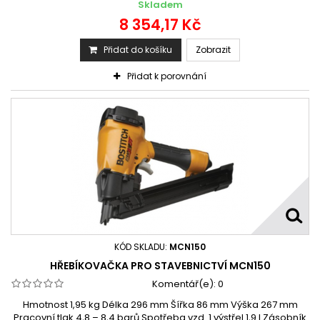
Skladem
8 354,17 Kč
Přidat do košíku
Zobrazit
Přidat k porovnání
KÓD SKLADU:
MCN150
HŘEBÍKOVAČKA PRO STAVEBNICTVÍ MCN150
Komentář(e):
0
Hmotnost 1,95 kg Délka 296 mm Šířka 86 mm Výška 267 mm
Pracovní tlak 4,8 – 8,4 barů Spotřeba vzd. 1 výstřel 1,9 l Zásobník