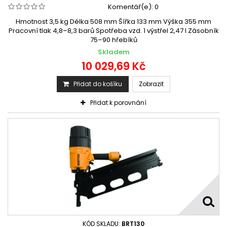
Komentář(e):
0
Hmotnost 3,5 kg Délka 508 mm Šířka 133 mm Výška 355 mm
Pracovní tlak 4,8–8,3 barů Spotřeba vzd. 1 výstřel 2,47 l Zásobník
75–90 hřebíků
Skladem
10 029,69 Kč
Přidat do košíku
Zobrazit
Přidat k porovnání
KÓD SKLADU:
BRT130