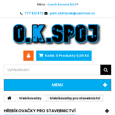
Měna :
Czech koruna (Kč)
777 612 572
petr.stefacek@centrum.cz
Košík:
0
Produkty
0,00 Kč
MENU
hřebíkovačky
hřebíkovačky pro stavebnictví
HŘEBÍKOVAČKY PRO STAVEBNICTVÍ