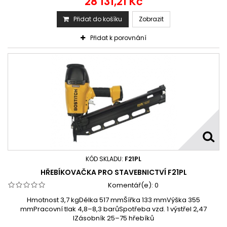
28 131,21 Kč
Přidat do košíku
Zobrazit
Přidat k porovnání
KÓD SKLADU:
F21PL
HŘEBÍKOVAČKA PRO STAVEBNICTVÍ F21PL
Komentář(e):
0
Hmotnost 3,7 kgDélka 517 mmŠířka 133 mmVýška 355
mmPracovní tlak 4,8–8,3 barůSpotřeba vzd. 1 výstřel 2,47
lZásobník 25–75 hřebíků