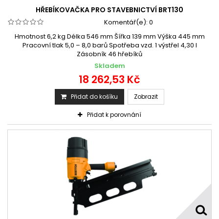
HŘEBÍKOVAČKA PRO STAVEBNICTVÍ BRT130
Komentář(e):
0
Hmotnost 6,2 kg Délka 546 mm Šířka 139 mm Výška 445 mm
Pracovní tlak 5,0 – 8,0 barů Spotřeba vzd. 1 výstřel 4,30 l
Zásobník 46 hřebíků
Skladem
18 262,53 Kč
Přidat do košíku
Zobrazit
Přidat k porovnání