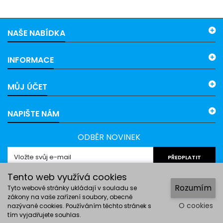
NAŠE NABÍDKA
INFORMACE
MŮJ ÚČET
NAPIŠTE NÁM
ODBĚR NOVINEK
PŘEDPLATIT
Tento web využívá cookies
Rozumím
Tyto webové stránky ukládají v souladu se
zákony na vaše zařízení soubory, obecně
O cookies
nazývané cookies. Používáním těchto stránek s
tím vyjadřujete souhlas.
© Copyright 2026 OKspoj. All Rights Reserved.