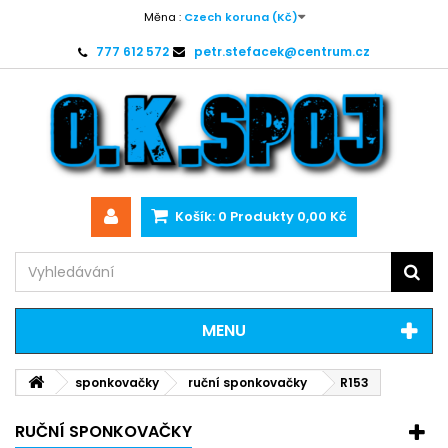
Měna :
Czech koruna (Kč)
777 612 572
petr.stefacek@centrum.cz
Košík:
0
Produkty
0,00 Kč
MENU
sponkovačky
ruční sponkovačky
R153
RUČNÍ SPONKOVAČKY