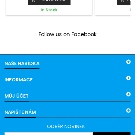
In Stock
In
Follow us on Facebook
NAŠE NABÍDKA
INFORMACE
MŮJ ÚČET
NAPIŠTE NÁM
ODBĚR NOVINEK