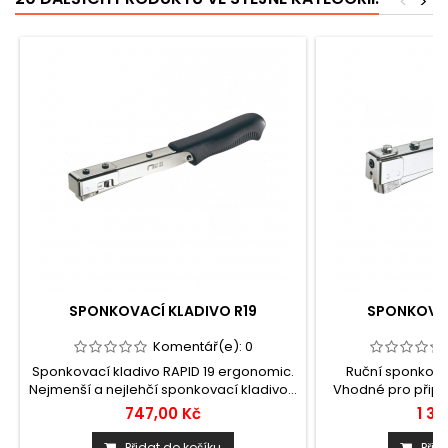
<
>
SPONKOVACÍ KLADIVO R19
SPONKOVAC
Komentář(e):
0
Sponkovací kladivo RAPID 19 ergonomic.
Ruční sponkovac
Nejmenší a nejlehčí sponkovací kladivo...
Vhodné pro připev
747,00 Kč
1 38
Přidat do košíku
Přid