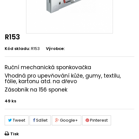
R153
Kód skladu:
R153
Výrobce:
Ruční mechanická sponkovačka
Vhodná pro upevňování kůže, gumy, textilu,
fólie, kartonu atd. na dřevo
Zásobník na 156 sponek
49
ks
Tweet
Sdílet
Google+
Pinterest
Tisk