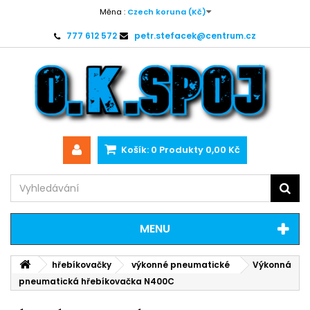
Měna :
Czech koruna (Kč)
777 612 572
petr.stefacek@centrum.cz
Košík:
0
Produkty
0,00 Kč
MENU
hřebíkovačky
výkonné pneumatické
Výkonná
pneumatická hřebíkovačka N400C