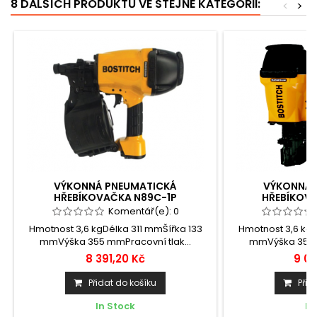
8 DALŠÍCH PRODUKTŮ VE STEJNÉ KATEGORII:
<
>
VÝKONNÁ PNEUMATICKÁ
VÝKONNÁ 
HŘEBÍKOVAČKA N89C-1P
HŘEBÍKOV
Komentář(e):
0
Hmotnost 3,6 kgDélka 311 mmŠířka 133
Hmotnost 3,6 kgD
mmVýška 355 mmPracovní tlak...
mmVýška 355 m
8 391,20 Kč
9 00
Přidat do košíku
Přid
In Stock
In