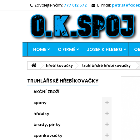
Zavolejte nám:
777 612 572
E-mail:
petr.steface
HOME
O FIRMĚ
JOSEF KIHLBERG
OB
hřebíkovačky
truhlářské hřebíkovačky
TRUHLÁŘSKÉ HŘEBÍKOVAČKY
AKČNÍ ZBOŽÍ
spony
hřebíky
brady, pinky
sponkovačky