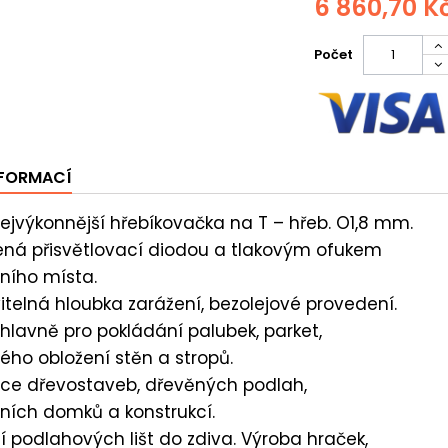
6 860,70 K
Počet
NFORMACÍ
ejvýkonnější hřebíkovačka na T – hřeb. O1,8 mm.
ná přisvětlovací diodou a tlakovým ofukem
ního místa.
itelná hloubka zarážení, bezolejové provedení.
 hlavně pro pokládání palubek, parket,
ého obložení stěn a stropů.
ace dřevostaveb, dřevěných podlah,
ních domků a konstrukcí.
ní podlahových lišt do zdiva. Výroba hraček,