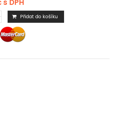
č
s DPH
Přidat do košíku