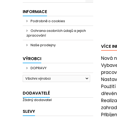
INFORMACE
Podrobně o cookies
Ochrana osobních údajů a jejich
zpracování
Naše prodejny
VÍCE I
Nová n
VÝROBCI
Vybave
DOPRAVY
pracov
Všichni výrobci
Nastav
Použití
DODAVATELÉ
dřevěn
Žádný dodavatel
Realiz
zahrad
SLEVY
Přibíje