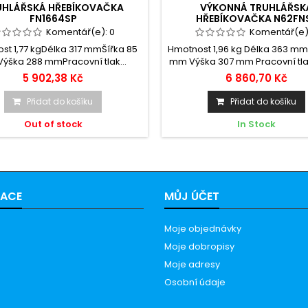
UHLÁŘSKÁ HŘEBÍKOVAČKA
VÝKONNÁ TRUHLÁŘSK
FN1664SP
HŘEBÍKOVAČKA N62FN
Komentář(e):
0
Komentář(e)
st 1,77 kgDélka 317 mmŠířka 85
Hmotnost 1,96 kg Délka 363 mm 
ška 288 mmPracovní tlak...
mm Výška 307 mm Pracovní tlak 
5 902,38 Kč
6 860,70 Kč
Přidat do košíku
Přidat do košíku
Out of stock
In Stock
MACE
MŮJ ÚČET
Moje objednávky
Moje dobropisy
Moje adresy
Osobní údaje