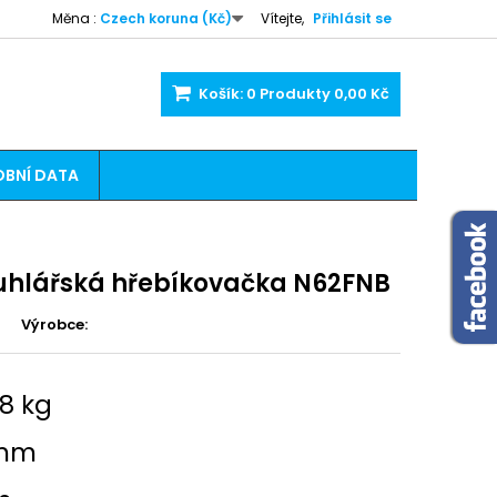
Měna :
Czech koruna (Kč)
Vítejte,
Přihlásit se
Košík:
0
Produkty
0,00 Kč
BNÍ DATA
uhlářská hřebíkovačka N62FNB
Výrobce:
8 kg
 mm