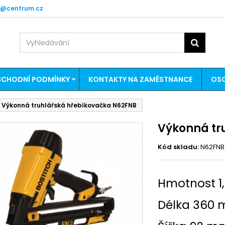
k@centrum.cz
CHODNÍ PODMÍNKY
KONTAKTY NA ZAMĚSTNANCE
OSO
Výkonná truhlářská hřebíkovačka N62FNB
Výkonná tr
Kód skladu:
N62FNB
Hmotnost 1,
Délka 360