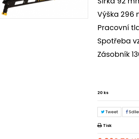
Šířka 92 m
Výška 296
Pracovní tl
Spotřeba vzd.
Zásobník 13
20
ks
Tweet
Sdíle
Tisk