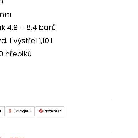
m
 mm
ak 4,9 – 8,4 barů
 1 výstřel 1,10 l
0 hřebíků
t
Google+
Pinterest