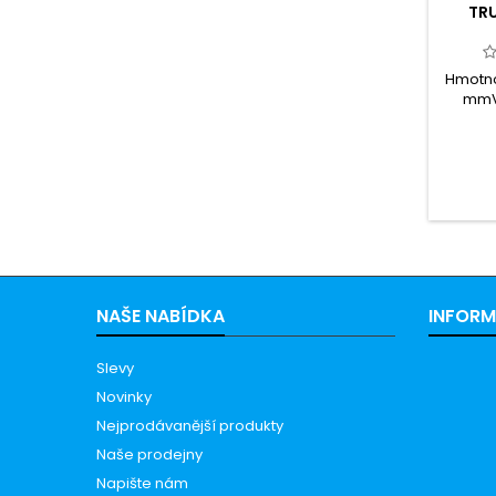
TR
Hmotno
mmVý
NAŠE NABÍDKA
INFOR
Slevy
Novinky
Nejprodávanější produkty
Naše prodejny
Napište nám