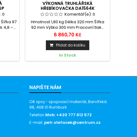
Á
VÝKONNÁ TRUHLÁŘSKÁ
SP
HŘEBÍKOVAČKA DA1564K
:
0
Komentář(e):
0
Šířka 97
Hmotnost 1,80 kg Délka 320 mm Šířka
4,8 –...
92 mm Výška 300 mm Pracovní tlak...
6 860,70 Kč
Přidat do košíku
In Stock
NAPIŠTE NÁM
OK spoj - spojovací materiál, Barvířská
98, 408 01 Rumburk
Telefon
Mob: +420 777 612 572
E-mail:
petr.stefacek@centrum.cz