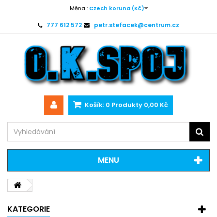
Měna :
Czech koruna (Kč)
777 612 572
petr.stefacek@centrum.cz
Košík:
0
Produkty
0,00 Kč
MENU
KATEGORIE