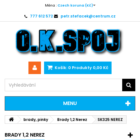
Měna :
Czech koruna (Kč)
777 612 572
petr.stefacek@centrum.cz
Košík:
0
Produkty
0,00 Kč
MENU
brady, pinky
Brady 1,2 Nerez
SK325 NEREZ
BRADY 1,2 NEREZ