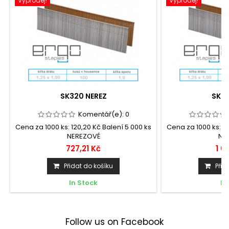
Výprodej!
Výprodej!
SK320 NEREZ
SK33
Komentář(e):
0
Cena za 1000 ks: 120,20 Kč Balení 5 000 ks
Cena za 1000 ks: 16
NEREZOVÉ
NE
727,21 Kč
1 0
Přidat do košíku
Přid
In Stock
In
Follow us on Facebook