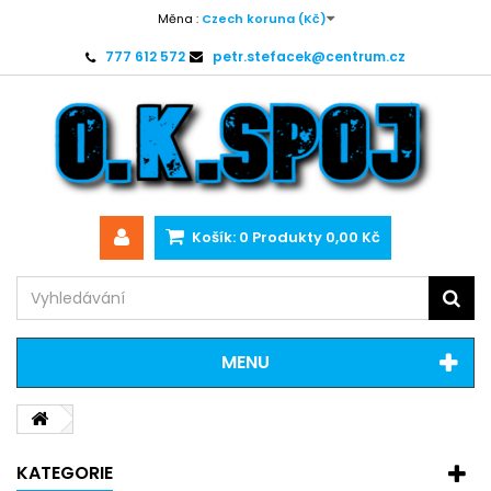
Měna :
Czech koruna (Kč)
777 612 572
petr.stefacek@centrum.cz
Košík:
0
Produkty
0,00 Kč
MENU
KATEGORIE